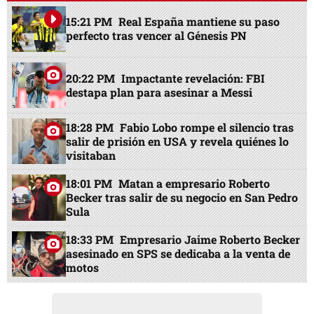
15:21 PM
Real España mantiene su paso
perfecto tras vencer al Génesis PN
20:22 PM
Impactante revelación: FBI
destapa plan para asesinar a Messi
18:28 PM
Fabio Lobo rompe el silencio tras
salir de prisión en USA y revela quiénes lo
visitaban
18:01 PM
Matan a empresario Roberto
Becker tras salir de su negocio en San Pedro
Sula
18:33 PM
Empresario Jaime Roberto Becker
asesinado en SPS se dedicaba a la venta de
motos