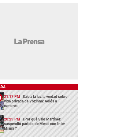
ADA
21:17 PM
Sale a la luz la verdad sobre
vida privada de Vozinha: Adiós a
rumores
20:29 PM
¿Por qué Said Martínez
suspendió partido de Messi con Inter
Miami ?