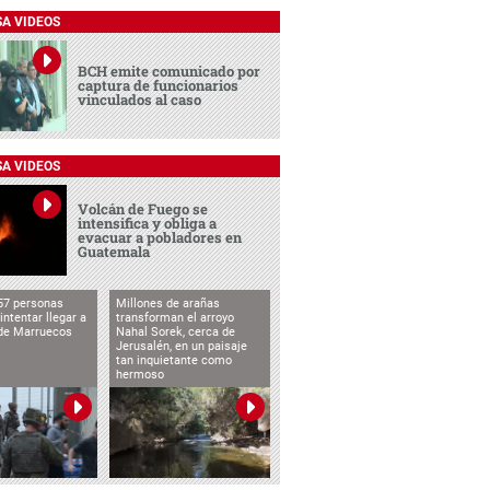
SA VIDEOS
BCH emite comunicado por
captura de funcionarios
vinculados al caso
SA VIDEOS
Volcán de Fuego se
intensifica y obliga a
evacuar a pobladores en
Guatemala
57 personas
Millones de arañas
intentar llegar a
transforman el arroyo
de Marruecos
Nahal Sorek, cerca de
Jerusalén, en un paisaje
tan inquietante como
hermoso