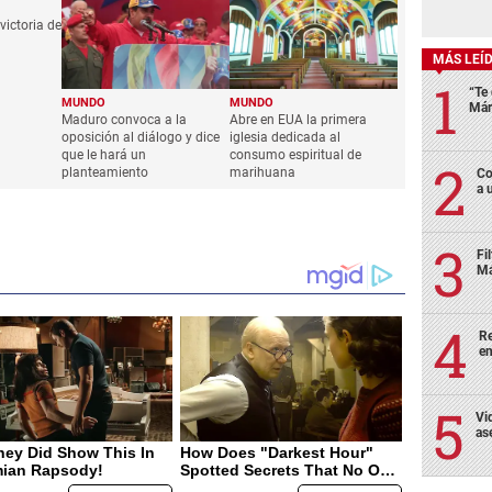
ictoria de
MÁS LEÍ
“Te 
MUNDO
MUNDO
Már
Maduro convoca a la
Abre en EUA la primera
oposición al diálogo y dice
iglesia dedicada al
que le hará un
consumo espiritual de
planteamiento
marihuana
Co
a 
Fi
Má
Re
en
Vi
as