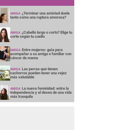
¿Terminar una amistad duele
AMIGA
tanto como una ruptura amorosa?
¿Cabello largo o corto? Elige tu
AMIGA
corte según tu cuello
Entre mujeres: guía para
AMIGA
acompañar a su amiga o familiar con
cáncer de mama
Las perras que tienen
AMIGA
cachorros pueden tener una vejez
más saludable
La nueva feminidad: entre la
AMIGA
independencia y el deseo de una vida
más tranquila