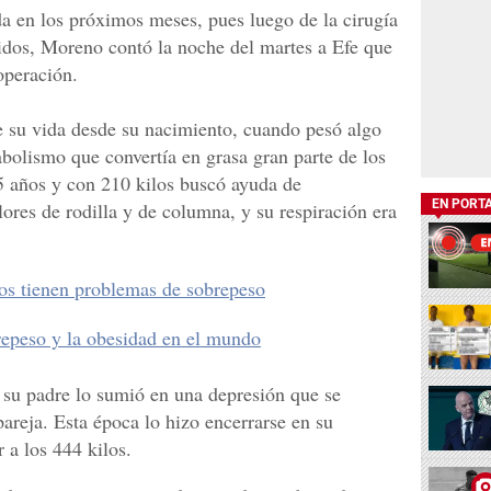
da en los próximos meses, pues luego de la cirugía
uidos, Moreno contó la noche del martes a Efe que
operación.
e su vida desde su nacimiento, cuando pesó algo
abolismo que convertía en grasa gran parte de los
5 años y con 210 kilos buscó ayuda de
EN PORT
ores de rodilla y de columna, y su respiración era
nos tienen problemas de sobrepeso
repeso y la obesidad en el mundo
 su padre lo sumió en una depresión que se
areja. Esta época lo hizo encerrarse en su
 a los 444 kilos.