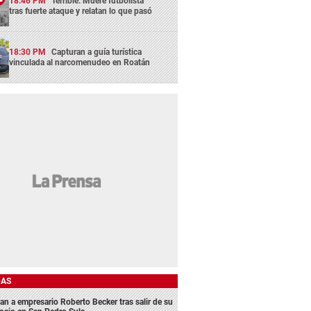
18:46 PM
Terrible: Muere futbolista
tras fuerte ataque y relatan lo que pasó
18:30 PM
Capturan a guía turística
vinculada al narcomenudeo en Roatán
DAS
an a empresario Roberto Becker tras salir de su