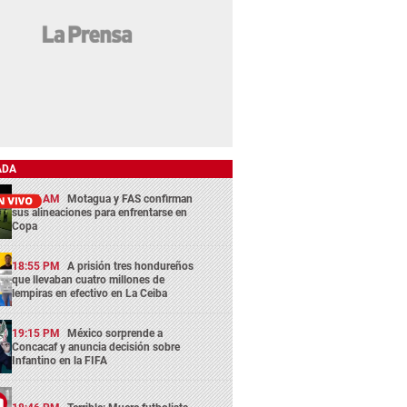
ADA
11:45 AM
Motagua y FAS confirman
sus alineaciones para enfrentarse en
Copa
18:55 PM
A prisión tres hondureños
que llevaban cuatro millones de
lempiras en efectivo en La Ceiba
19:15 PM
México sorprende a
Concacaf y anuncia decisión sobre
Infantino en la FIFA