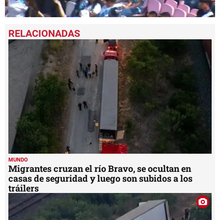
0
seconds
of
33
seconds
MUNDO
Migrantes cruzan el río Bravo, se ocultan en
casas de seguridad y luego son subidos a los
tráilers