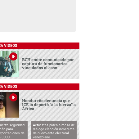
SA VIDEOS
BCH emite comunicado por
captura de funcionarios
vinculados al caso
SA VIDEOS
Hondureño denuncia que
ICE lo deportó “a la fuerza” a
África
uerza seguridad
Activistas piden a mesa de
cán para
diálogo elección inmediata
exportaciones de
de nuevo ente electoral
a EEUU
venezolano