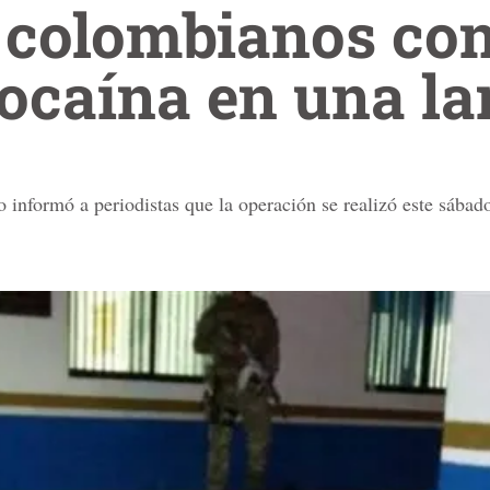
 colombianos con
cocaína en una l
 informó a periodistas que la operación se realizó este sábado