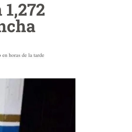
 1,272
ancha
 en horas de la tarde