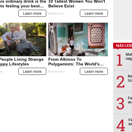
MÁS LEÍ
Mat
neg
Re
Iz
Fa
en
Fa
en