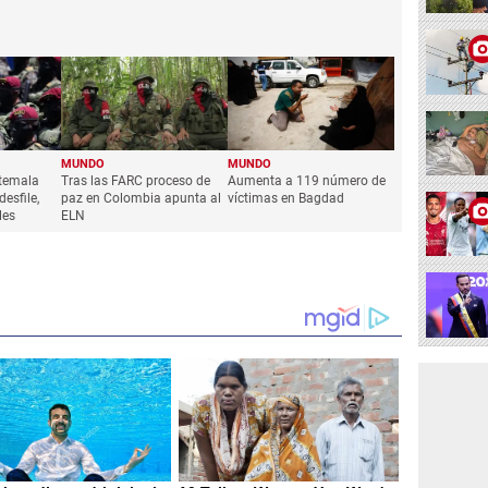
MUNDO
MUNDO
atemala
Tras las FARC proceso de
Aumenta a 119 número de
esfile,
paz en Colombia apunta al
víctimas en Bagdad
lles
ELN