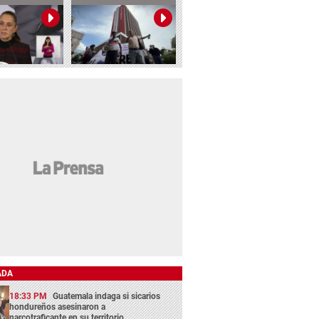
ADA
18:33 PM
Guatemala indaga si sicarios
hondureños asesinaron a
narcotraficante en su territorio