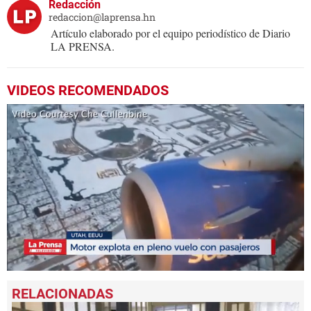
Redacción
redaccion@laprensa.hn
Artículo elaborado por el equipo periodístico de Diario
LA PRENSA.
VIDEOS RECOMENDADOS
0
seconds
of
39