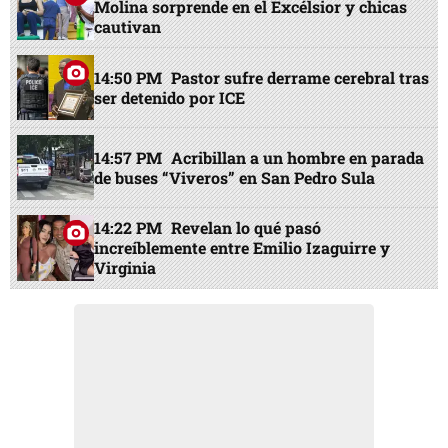
Molina sorprende en el Excélsior y chicas
cautivan
14:50 PM
Pastor sufre derrame cerebral tras
ser detenido por ICE
14:57 PM
Acribillan a un hombre en parada
de buses “Viveros” en San Pedro Sula
14:22 PM
Revelan lo qué pasó
increíblemente entre Emilio Izaguirre y
Virginia