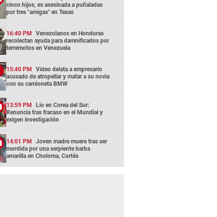
cinco hijos, es asesinada a puñaladas
por tres "amigas" en Texas
16:40 PM
Venezolanos en Honduras
recolectan ayuda para damnificados por
terremotos en Venezuela
15:40 PM
Video delata a empresario
acusado de atropellar y matar a su novia
con su camioneta BMW
13:59 PM
Lío en Corea del Sur:
Renuncia tras fracaso en el Mundial y
exigen investigación
14:01 PM
Joven madre muere tras ser
mordida por una serpiente barba
amarilla en Choloma, Cortés