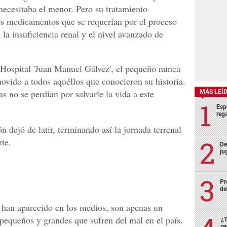
necesitaba el menor. Pero su tratamiento
os medicamentos que se requerían por el proceso
 la insuficiencia renal y el nivel avanzado de
l Hospital 'Juan Manuel Gálvez', el pequeño nunca
vido a todos aquéllos que conocieron su historia.
as no se perdían por salvarle la vida a este
MÁS LEÍ
Esp
rega
n dejó de latir, terminando así la jornada terrenal
te.
De
ju
Pr
de
 han aparecido en los medios, son apenas un
 pequeños y grandes que sufren del mal en el país.
¿T
re