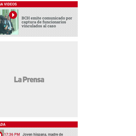
SA VIDEOS
BCH emite comunicado por
captura de funcionarios
vinculados al caso
ADA
17:36 PM
Joven hispana, madre de