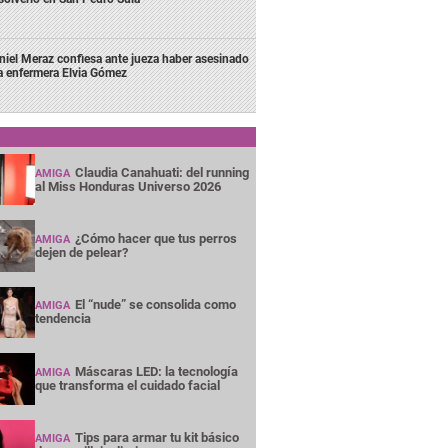
niel Meraz confiesa ante jueza haber asesinado
la enfermera Elvia Gómez
Claudia Canahuati: del running
AMIGA
al Miss Honduras Universo 2026
¿Cómo hacer que tus perros
AMIGA
dejen de pelear?
El “nude” se consolida como
AMIGA
tendencia
Máscaras LED: la tecnología
AMIGA
que transforma el cuidado facial
Tips para armar tu kit básico
AMIGA