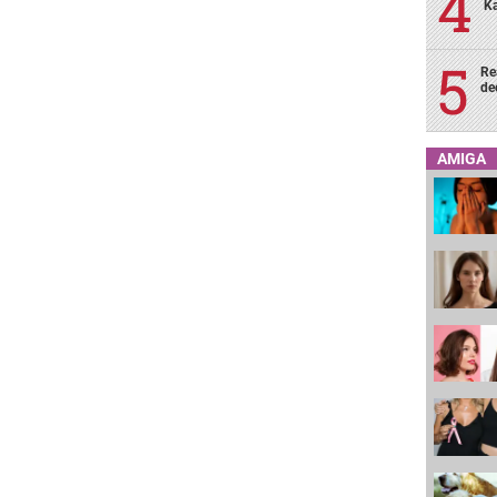
Ka
Re
de
AMIGA