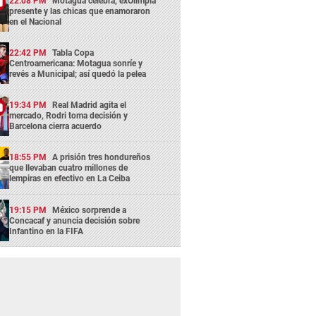
22:08 PM
Motagua celebra, exOlimpia
presente y las chicas que enamoraron
en el Nacional
22:42 PM
Tabla Copa
Centroamericana: Motagua sonríe y
revés a Municipal; así quedó la pelea
19:34 PM
Real Madrid agita el
mercado, Rodri toma decisión y
Barcelona cierra acuerdo
18:55 PM
A prisión tres hondureños
que llevaban cuatro millones de
lempiras en efectivo en La Ceiba
19:15 PM
México sorprende a
Concacaf y anuncia decisión sobre
Infantino en la FIFA