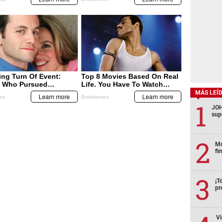
MÁS LEÍ
JOH
sup
Mo
fi
¡T
pr
Vi