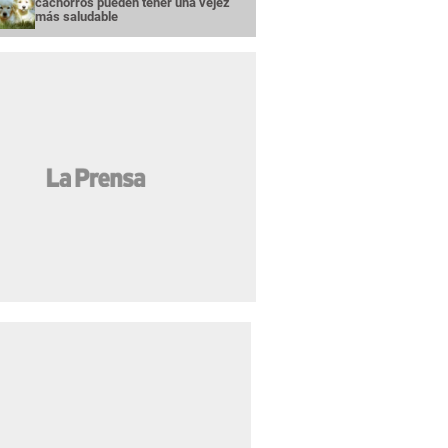
cachorros pueden tener una vejez
más saludable