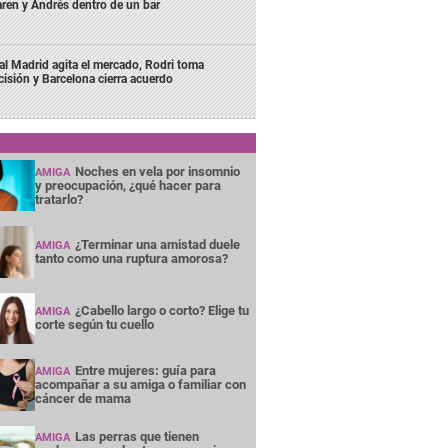
ren y Andrés dentro de un bar
al Madrid agita el mercado, Rodri toma
cisión y Barcelona cierra acuerdo
Noches en vela por insomnio
AMIGA
y preocupación, ¿qué hacer para
tratarlo?
¿Terminar una amistad duele
AMIGA
tanto como una ruptura amorosa?
¿Cabello largo o corto? Elige tu
AMIGA
corte según tu cuello
Entre mujeres: guía para
AMIGA
acompañar a su amiga o familiar con
cáncer de mama
Las perras que tienen
AMIGA