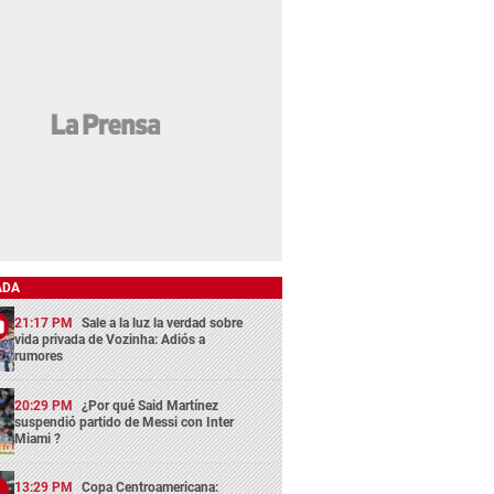
ADA
21:17 PM
Sale a la luz la verdad sobre
vida privada de Vozinha: Adiós a
rumores
20:29 PM
¿Por qué Said Martínez
suspendió partido de Messi con Inter
Miami ?
13:29 PM
Copa Centroamericana: