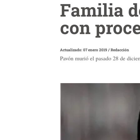
Familia 
con proce
Actualizado: 07 enero 2019
/
Redacción
Pavón murió el pasado 28 de diciem