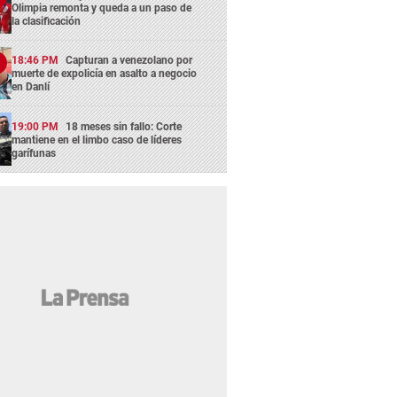
Olimpia remonta y queda a un paso de
la clasificación
18:46 PM
Capturan a venezolano por
muerte de expolicía en asalto a negocio
en Danlí
19:00 PM
18 meses sin fallo: Corte
mantiene en el limbo caso de líderes
garífunas