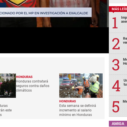
MÁS LEÍ
Imp
ase
Re
ve
Me
Ho
HONDURAS
Un
Honduras contratará
tu
seguros contra daños
climáticos
Me
HONDURAS
turas
Esta semana se definirá
rán este
incremento al salario
s
mínimo en Honduras
AMIGA