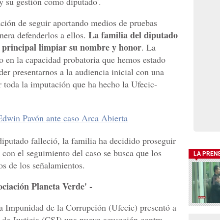
y su gestión como diputado'.
ción de seguir aportando medios de pruebas
La familia del diputado
nera defenderlos a ellos.
 principal limpiar su nombre y honor
. La
do en la capacidad probatoria que hemos estado
der presentarnos a la audiencia inicial con una
r toda la imputación que ha hecho la Ufecic-
 Edwin Pavón ante caso Arca Abierta
putado falleció, la familia ha decidido proseguir
 con el seguimiento del caso se busca que los
LA PREN
os de los señalamientos.
ociación Planeta Verde' -
a Impunidad de la Corrupción (Ufecic) presentó a
 de Justicia (CSJ) una nueva acusación contra