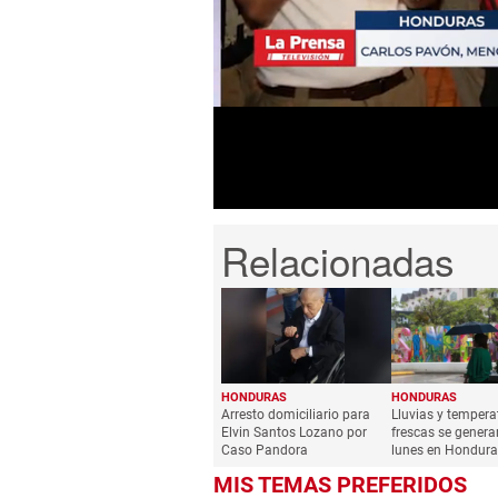
0
seconds
of
2
minutes,
25
seconds
Volume
0%
HONDURAS
HONDURAS
Arresto domiciliario para
Lluvias y tempera
Elvin Santos Lozano por
frescas se genera
Caso Pandora
lunes en Hondura
MIS TEMAS PREFERIDOS