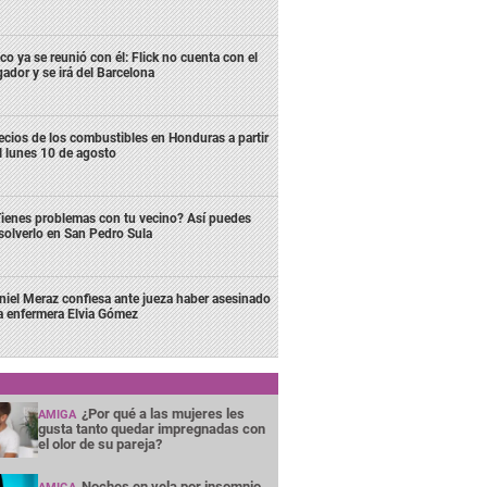
co ya se reunió con él: Flick no cuenta con el
gador y se irá del Barcelona
ecios de los combustibles en Honduras a partir
l lunes 10 de agosto
ienes problemas con tu vecino? Así puedes
solverlo en San Pedro Sula
niel Meraz confiesa ante jueza haber asesinado
la enfermera Elvia Gómez
¿Por qué a las mujeres les
AMIGA
gusta tanto quedar impregnadas con
el olor de su pareja?
Noches en vela por insomnio