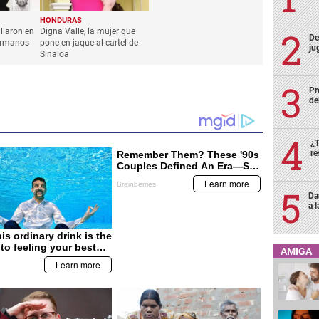
De
ju
Pr
de
¿T
re
Da
a 
AMIGA
HONDURAS
llaron en
Digna Valle, la mujer que
ermanos
pone en jaque al cartel de
Sinaloa