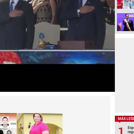
MÁS LEÍ
Esp
rega