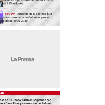
salida de figura, revés con Rodri y oferta
de 115 millones
16:00 PM
Abelardo de la Espriella jura
como presidente de Colombia para el
periodo 2026-2030
DAS
osa de "El Chapo" Guzmán sorprende con
lo a Davis Flow y así reaccionó el tiktoker