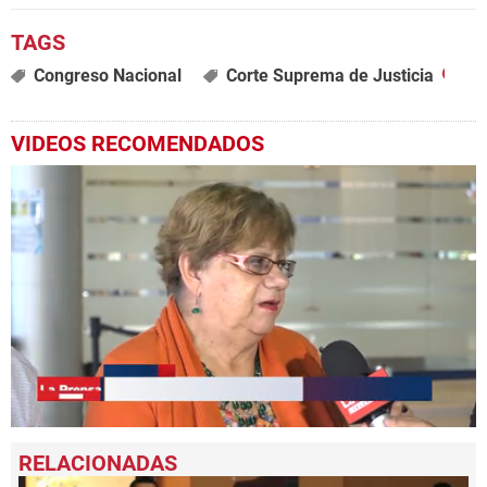
Congreso Nacional
Corte Suprema de Justicia
VIDEOS RECOMENDADOS
0
seconds
of
1