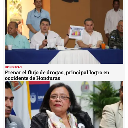
minute,
39
seconds
HONDURAS
Frenar el flujo de drogas, principal logro en
occidente de Honduras