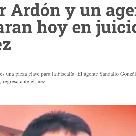
 Ardón y un agen
ran hoy en juici
ez
es una pieza clave para la Fiscalía. El agente Sandalio Gonzá
 regresa ante el juez.