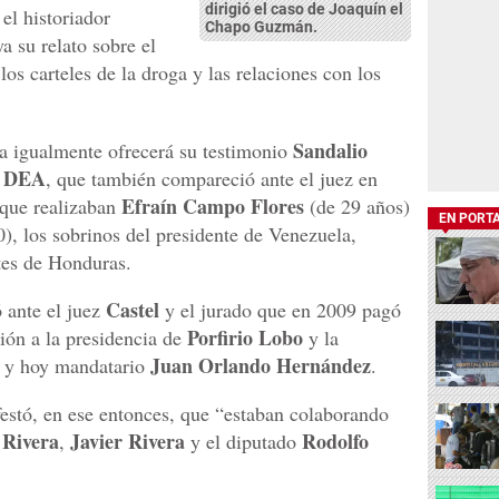
dirigió el caso de Joaquín el
l historiador
Chapo Guzmán.
a su relato sobre el
 los carteles de la droga y las relaciones con los
Sandalio
a igualmente ofrecerá su testimonio
DEA
a
, que también compareció ante el juez en
Efraín Campo Flores
 que realizaban
(de 29 años)
EN PORT
0), los sobrinos del presidente de Venezuela,
tes de Honduras.
Castel
 ante el juez
y el jurado que en 2009 pagó
Porfirio Lobo
ión a la presidencia de
y la
Juan Orlando Hernández
a y hoy mandatario
.
estó, en ese entonces, que “estaban colaborando
Rivera
Javier Rivera
Rodolfo
,
y el diputado