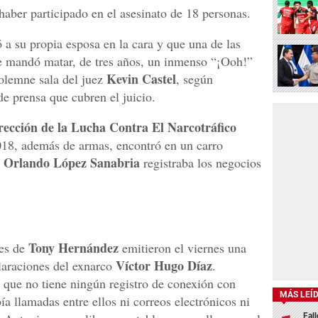
haber participado en el asesinato de 18 personas.
 a su propia esposa en la cara y que una de las
ue mandó matar, de tres años, un inmenso “¡Ooh!”
Kevin Castel
solemne sala del juez
, según
de prensa que cubren el juicio.
rección de la Lucha Contra El Narcotráfico
18, además de armas, encontró en un carro
 Orlando López Sanabria
registraba los negocios
Tony Hernández
res de
emitieron el viernes una
Víctor Hugo Díaz
claraciones del exnarco
.
 que no tiene ningún registro de conexión con
MÁS LEÍ
ía llamadas entre ellos ni correos electrónicos ni
Fall