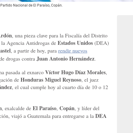
l Partido Nacional de El Paraíso, Copán.
Ardón
, una pieza clave para la Fiscalía del Distrito
Estados Unidos
e la Agencia Antidrogas de
(DEA)
astel
, a partir de hoy, para
rendir nuevos
Juan Antonio Hernández
o de drogas contra
.
Víctor Hugo Díaz Morales
a pasada al exnarco
,
Honduras
Miguel Reynoso
igación de
, el juez
ández
, el cual cumple hoy al cuarto día de 10 o 12
n
El Paraíso
Copán
, exalcalde de
,
, y líder del
DEA
ación, viajó a Guatemala para entregarse a la