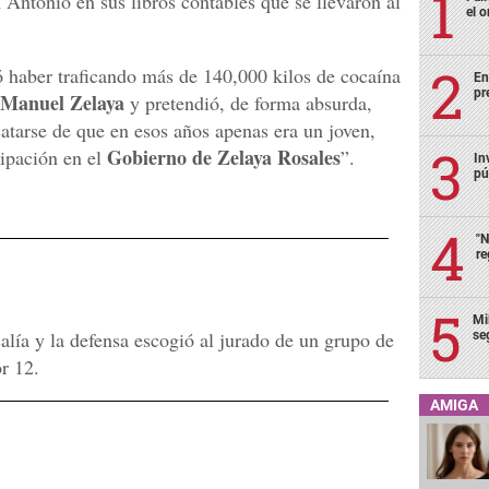
 Antonio en sus libros contables que se llevaron al
el o
 haber traficando más de 140,000 kilos de cocaína
En
pr
Manuel Zelaya
y pretendió, de forma absurda,
atarse de que en esos años apenas era un joven,
Gobierno de Zelaya Rosales
icipación en el
”.
In
pú
"N
re
Mi
calía y la defensa escogió al jurado de un grupo de
se
r 12.
AMIGA