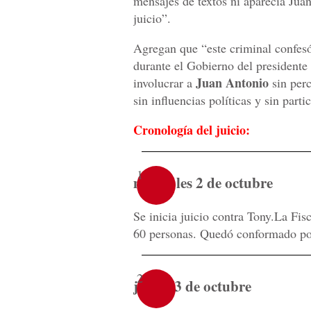
mensajes de textos ni aparecía Juan
juicio”.
Agregan que “este criminal confesó
durante el Gobierno del presidente
Juan Antonio
involucrar a
sin perc
sin influencias políticas y sin part
Cronología del juicio:
1
miércoles 2 de octubre
Se inicia juicio contra Tony.La Fis
60 personas. Quedó conformado po
2
jueves 3 de octubre