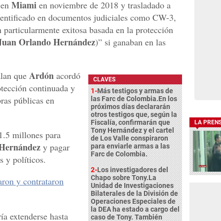
Miami
 en
en noviembre de 2018 y trasladado a
dentificado en documentos judiciales como CW-3,
 particularmente exitosa basada en la protección
Juan Orlando Hernández
)” si ganaban en las
Ardón
lan que
acordó
CLAVES
otección continuada y
1-
Más testigos y armas de
bras públicas en
las Farc de Colombia.En los
próximos días declararán
otros testigos que, según la
Fiscalía, confirmarán que
LA PREN
Tony Hernández y el cartel
.5 millones para
de Los Valle conspiraron
Hernández
y pagar
para enviarle armas a las
Farc de Colombia.
s y políticos.
2-
Los investigadores del
Chapo sobre Tony.La
ron y contrataron
Unidad de Investigaciones
Bilaterales de la División de
Operaciones Especiales de
la DEA ha estado a cargo del
ría extenderse hasta
caso de Tony. También