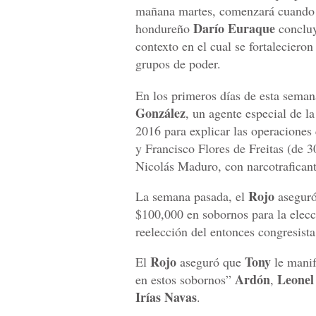
mañana martes, comenzará cuando e
Darío Euraque
hondureño
concluy
contexto en el cual se fortalecieron
grupos de poder.
En los primeros días de esta seman
González
, un agente especial de l
2016 para explicar las operaciones
y Francisco Flores de Freitas (de 3
Nicolás Maduro, con narcotrafican
Rojo
La semana pasada, el
aseguró
$100,000 en sobornos para la elecc
reelección del entonces congresist
Rojo
Tony
El
aseguró que
le manif
Ardón
Leonel
en estos sobornos”
,
Irías Navas
.