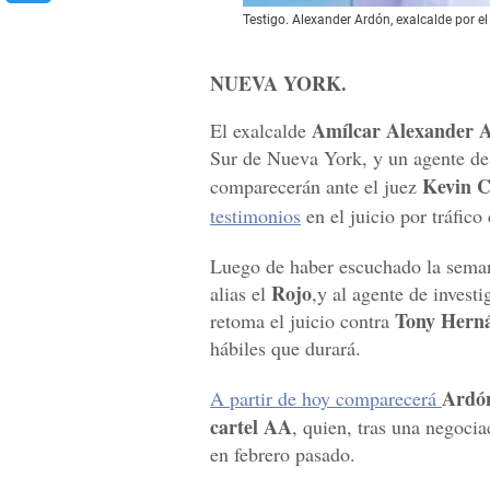
Testigo. Alexander Ardón, exalcalde por e
NUEVA YORK.
Amílcar Alexander 
El exalcalde
Sur de Nueva York, y un agente d
Kevin C
comparecerán ante el juez
testimonios
en el juicio por tráfic
Luego de haber escuchado la seman
Rojo
alias el
,y al agente de invest
Tony Hern
retoma el juicio contra
hábiles que durará.
Ardó
A partir de hoy comparecerá
cartel AA
, quien, tras una negoci
en febrero pasado.