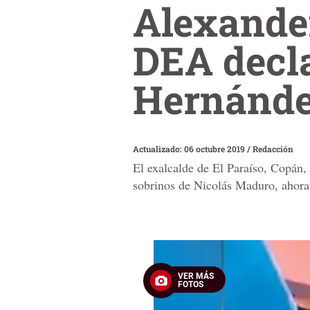
Alexander
DEA decla
Hernánd
Actualizado: 06 octubre 2019
/
Redacción
El exalcalde de El Paraíso, Copán, 
sobrinos de Nicolás Maduro, ahora,
VER MÁS
FOTOS