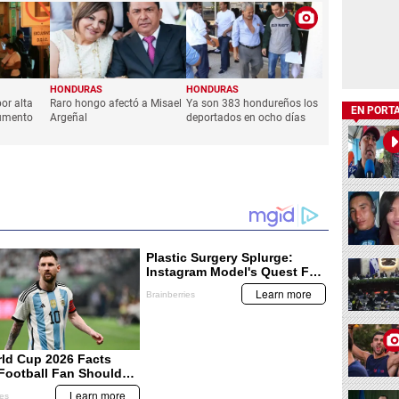
HONDURAS
HONDURAS
or alta
Raro hongo afectó a Misael
Ya son 383 hondureños los
EN PORT
umento
Argeñal
deportados en ocho días