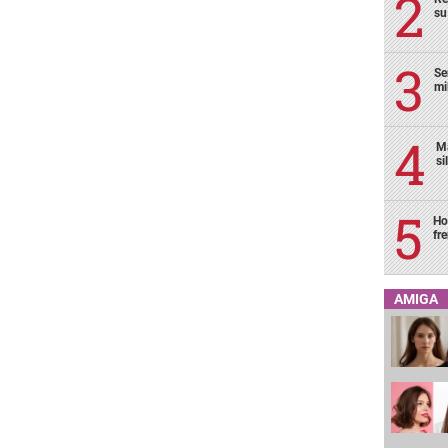
su
Se
mi
Ma
si
Ho
fr
AMIGA