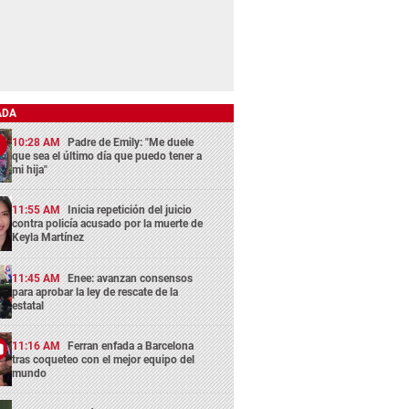
ADA
10:28 AM
Padre de Emily: "Me duele
que sea el último día que puedo tener a
mi hija"
11:55 AM
Inicia repetición del juicio
contra policía acusado por la muerte de
Keyla Martínez
11:45 AM
Enee: avanzan consensos
para aprobar la ley de rescate de la
estatal
11:16 AM
Ferran enfada a Barcelona
tras coqueteo con el mejor equipo del
mundo