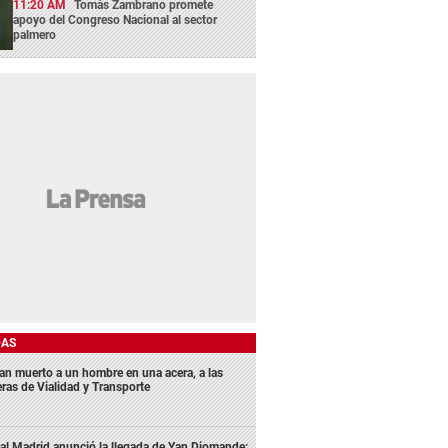
11:20 AM
Tomás Zambrano promete
apoyo del Congreso Nacional al sector
palmero
DAS
lan muerto a un hombre en una acera, a las
eras de Vialidad y Transporte
al Madrid anunció la llegada de Yan Diomande: