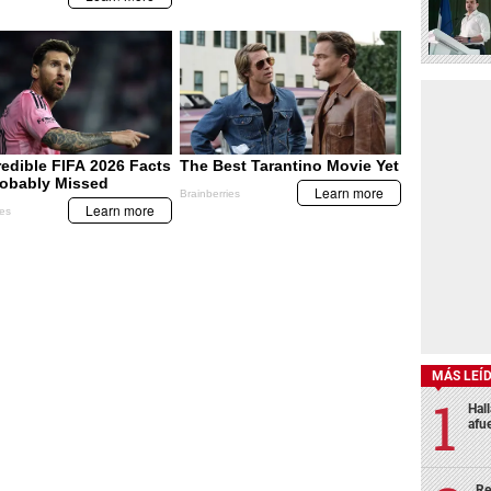
MÁS LEÍ
Hal
afu
Re