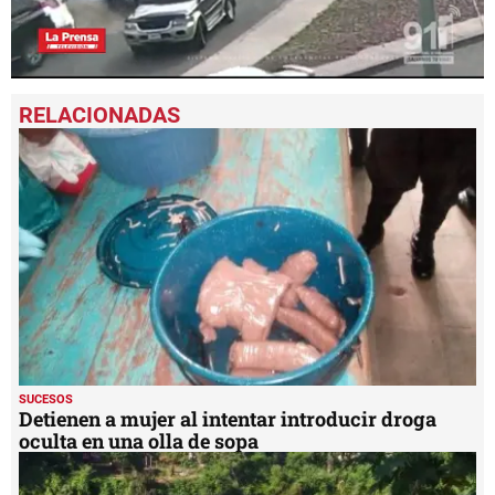
0
seconds
of
32
seconds
SUCESOS
Detienen a mujer al intentar introducir droga
oculta en una olla de sopa