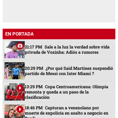
EN PORTADA
21:17 PM
Sale a la luz la verdad sobre vida
privada de Vozinha: Adiós a rumores
20:29 PM
¿Por qué Said Martínez suspendió
partido de Messi con Inter Miami ?
13:29 PM
Copa Centroamericana: Olimpia
remonta y queda a un paso de la
clasificación
18:46 PM
Capturan a venezolano por
muerte de expolicía en asalto a negocio en