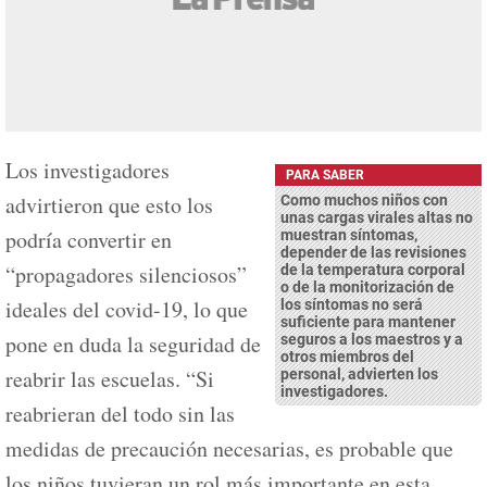
Los investigadores
PARA SABER
advirtieron que esto los
Como muchos niños con
unas cargas virales altas no
podría convertir en
muestran síntomas,
depender de las revisiones
“propagadores silenciosos”
de la temperatura corporal
o de la monitorización de
ideales del covid-19, lo que
los síntomas no será
suficiente para mantener
pone en duda la seguridad de
seguros a los maestros y a
otros miembros del
reabrir las escuelas. “Si
personal, advierten los
investigadores.
reabrieran del todo sin las
medidas de precaución necesarias, es probable que
los niños tuvieran un rol más importante en esta