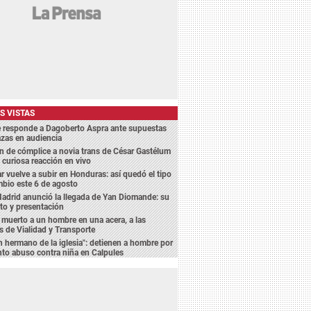
S VISTAS
e responde a Dagoberto Aspra ante supuestas
zas en audiencia
 de cómplice a novia trans de César Gastélum
 curiosa reacción en vivo
ar vuelve a subir en Honduras: así quedó el tipo
bio este 6 de agosto
adrid anunció la llegada de Yan Diomande: su
to y presentación
 muerto a un hombre en una acera, a las
s de Vialidad y Transporte
n hermano de la iglesia": detienen a hombre por
to abuso contra niña en Calpules