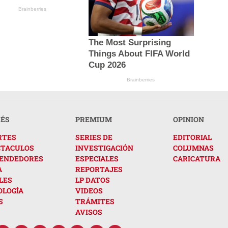
Brainberries
The Most Surprising
Things About FIFA World
Cup 2026
Brainberries
RÉS
PREMIUM
OPINION
RTES
SERIES DE
EDITORIAL
CTACULOS
INVESTIGACIÓN
COLUMNAS
ENDEDORES
ESPECIALES
CARICATURA
A
REPORTAJES
LES
LP DATOS
OLOGÍA
VIDEOS
S
TRÁMITES
AVISOS