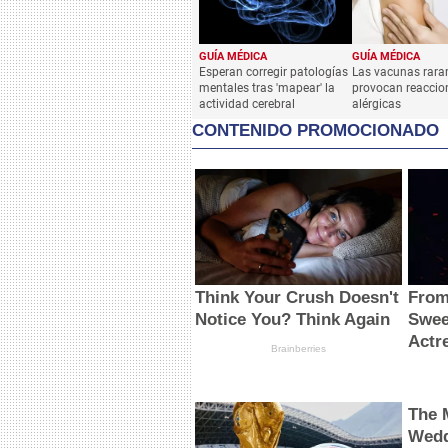
GUÍA MÉDICA
GUÍA MÉDICA
Esperan corregir patologías
Las vacunas rar
mentales tras 'mapear' la
provocan reaccio
actividad cerebral
alérgicas
CONTENIDO PROMOCIONADO
Think Your Crush Doesn't
From
Notice You? Think Again
Swee
Actr
Brainberries
The 
Wedd