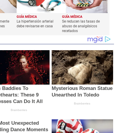
GUÍA MÉDICA
GUÍA MÉDICA
amente
La hipertensión arterial
Se reducen las tasas de
nes
debe revisarse en casa
abuso de analgésicos
recetados
 Baddies To
Mysterious Roman Statue
thearts: These 9
Unearthed In Toledo
esses Can Do It All
Brainberries
Brainberries
Most Unexpected
ing Dance Moments