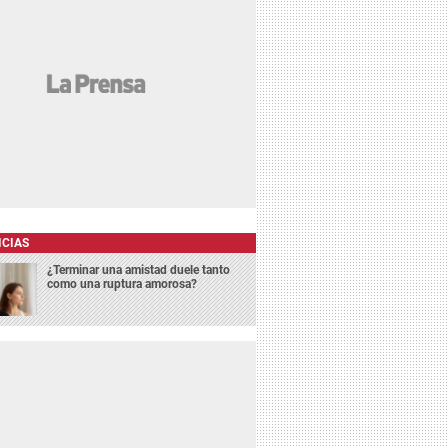
ICIAS
¿Terminar una amistad duele tanto
como una ruptura amorosa?