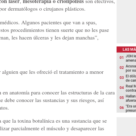
con láser
mesoterapia o criolipólisis
,
son efectivos,
por dermatólogos o cirujanos plásticos.
médicos. Algunos pacientes que van a spas,
 estos procedimientos tienen suerte que no les pase
man, les hacen úlceras y les dejan manchas”,
LAS MÁ
JOH l
amena
Acusan
 alguien que les ofreció el tratamiento a menor
por su
El dól
de cam
Real M
contra
n en anatomía para conocer las estructuras de la cara
Hallan
e debe conocer las sustancias y sus riesgos, así
afuera
tos.
"Era u
presun
que la toxina botulínica es una sustancia que se
lizar parcialmente el músculo y desaparecer las