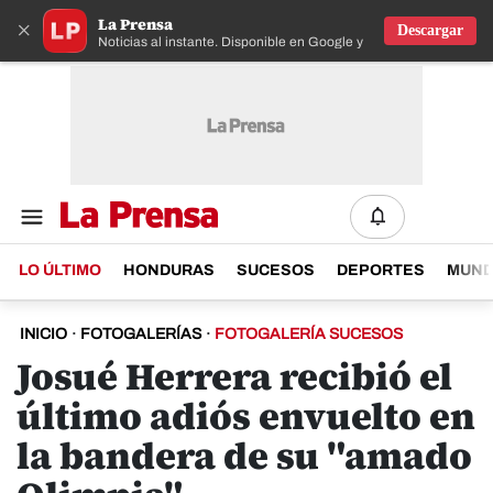
La Prensa
×
Descargar
Noticias al instante. Disponible en Google y IOS
LO ÚLTIMO
HONDURAS
SUCESOS
DEPORTES
MUN
INICIO
·
FOTOGALERÍAS
·
FOTOGALERÍA SUCESOS
Josué Herrera recibió el
último adiós envuelto en
la bandera de su "amado