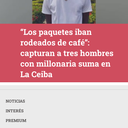
“Los paquetes iban
rodeados de café”:
capturan a tres hombres
con millonaria suma en
La Ceiba
NOTICIAS
INTERÉS
PREMIUM