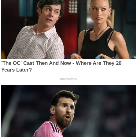
'The OC' Cast Then And Now - Where Are They 20
Years Later?
Brainberries