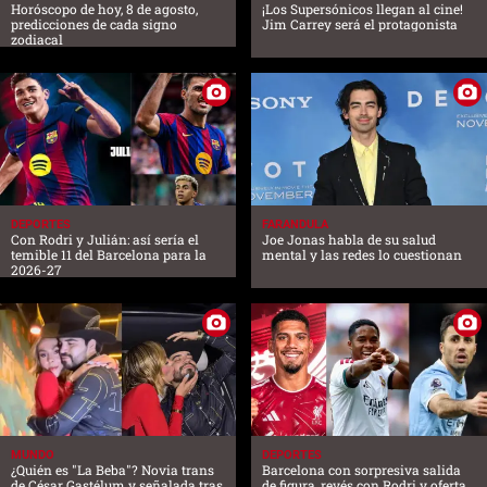
Horóscopo de hoy, 8 de agosto,
¡Los Supersónicos llegan al cine!
predicciones de cada signo
Jim Carrey será el protagonista
zodiacal
DEPORTES
FARANDULA
Con Rodri y Julián: así sería el
Joe Jonas habla de su salud
temible 11 del Barcelona para la
mental y las redes lo cuestionan
2026-27
MUNDO
DEPORTES
¿Quién es "La Beba"? Novia trans
Barcelona con sorpresiva salida
de César Gastélum y señalada tras
de figura, revés con Rodri y oferta