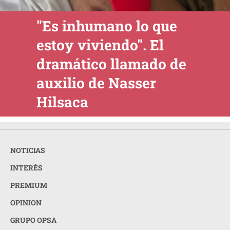
"Es inhumano lo que
estoy viviendo". El
dramático llamado de
auxilio de Nasser
Hilsaca
NOTICIAS
INTERÉS
PREMIUM
OPINION
GRUPO OPSA