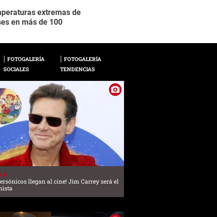
emperaturas extremas de
Oymyakon, designado
2 / 21
ases en más de 100
invierno, sin embargo
FOTOGALERÍA
FOTOGALERÍA
SOCIALES
TENDENCIAS
ULA
ersónicos llegan al cine! Jim Carrey será el
nista