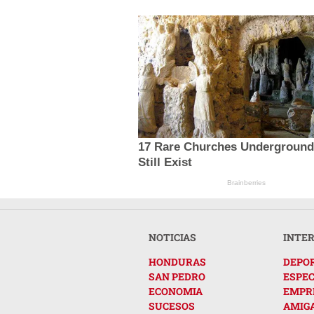
17 Rare Churches Underground
Still Exist
Brainberries
NOTICIAS
INTE
HONDURAS
DEPO
SAN PEDRO
ESPE
ECONOMIA
EMPR
SUCESOS
AMIG