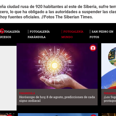
a ciudad rusa de 920 habitantes al este de Siberia, sufre t
cero, lo que ha obligado a las autoridades a suspender las cl
hoy fuentes oficiales. //Fotos The Siberian Times.
FOTOGALERÍA
FOTOGALERÍA
FOTOGALERÍA
SAN PEDRO EN
UCESOS
FARÁNDULA
MUNDO
FOTOS
FARANDULA
FARAND
Horóscopo de hoy, 8 de agosto, predicciones de cada
¡Los Sup
signo zodiacal
protago