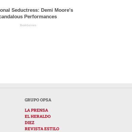
ional Seductress: Demi Moore's
candalous Performances
Brainberries
GRUPO OPSA
LA PRENSA
EL HERALDO
DIEZ
REVISTA ESTILO