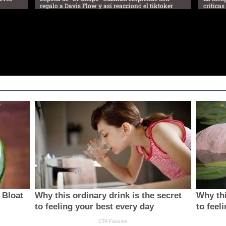
regalo a Davis Flow y así reaccionó el tiktoker
crítica
 Bloat
Why this ordinary drink is the secret
Why thi
to feeling your best every day
to feel
CTA Favorite