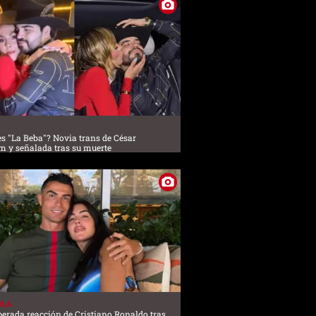
es "La Beba"? Novia trans de César
m y señalada tras su muerte
ULA
perada reacción de Cristiano Ronaldo tras