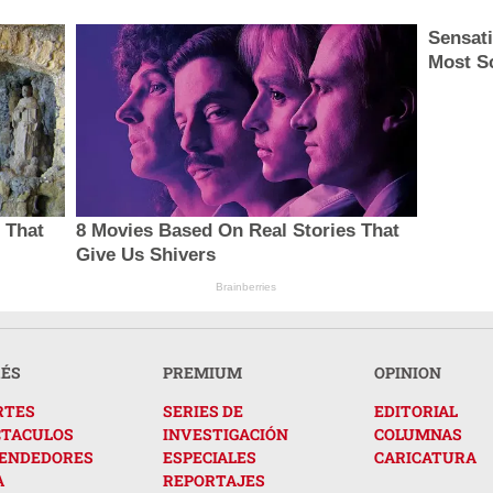
Sensat
Most S
 That
8 Movies Based On Real Stories That
Give Us Shivers
Brainberries
RÉS
PREMIUM
OPINION
RTES
SERIES DE
EDITORIAL
CTACULOS
INVESTIGACIÓN
COLUMNAS
ENDEDORES
ESPECIALES
CARICATURA
A
REPORTAJES