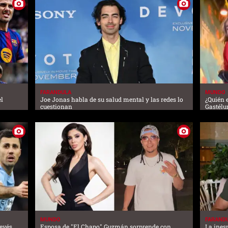
FARANDULA
MUNDO
el
Joe Jonas habla de su salud mental y las redes lo
¿Quién 
cuestionan
Gastélu
MUNDO
FARAND
revés
Esposa de "El Chapo" Guzmán sorprende con
La ines