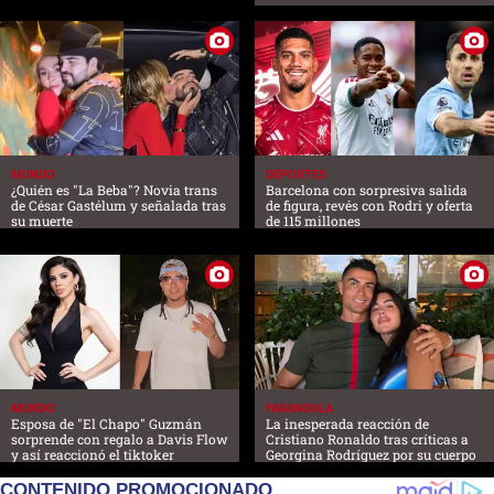
MUNDO
DEPORTES
¿Quién es "La Beba"? Novia trans
Barcelona con sorpresiva salida
de César Gastélum y señalada tras
de figura, revés con Rodri y oferta
su muerte
de 115 millones
MUNDO
FARANDULA
Esposa de "El Chapo" Guzmán
La inesperada reacción de
sorprende con regalo a Davis Flow
Cristiano Ronaldo tras críticas a
y así reaccionó el tiktoker
Georgina Rodríguez por su cuerpo
CONTENIDO PROMOCIONADO