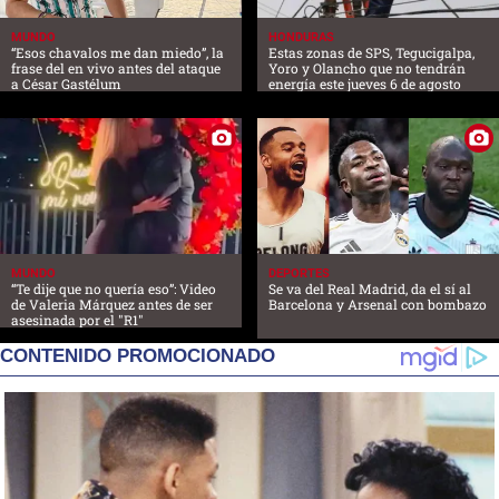
MUNDO
HONDURAS
“Esos chavalos me dan miedo”, la
Estas zonas de SPS, Tegucigalpa,
frase del en vivo antes del ataque
Yoro y Olancho que no tendrán
a César Gastélum
energía este jueves 6 de agosto
MUNDO
DEPORTES
“Te dije que no quería eso”: Video
Se va del Real Madrid, da el sí al
de Valeria Márquez antes de ser
Barcelona y Arsenal con bombazo
asesinada por el "R1"
CONTENIDO PROMOCIONADO