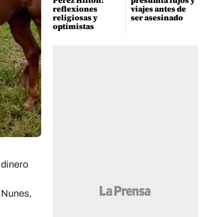
Perez Hilton:
presumía lujos y
reflexiones
viajes antes de
religiosas y
ser asesinado
optimistas
 dinero
a Nunes
,