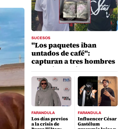
SUCESOS
"Los paquetes iban
untados de café":
capturan a tres hombres
con millonaria suma de
dinero en La Ceiba
FARANDULA
FARANDULA
Los días previos
Influencer César
a la crisis de
Gastélum