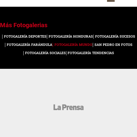
Las niñas indias posan para
fotografías mientras participan en
1 / 8
2 / 8
las celebraciones de Año Nuevo
en Bhopal, India, el 31 de
diciembre de 2018.
FOTOGALERÍA DEPORTES
FOTOGALERÍA HONDURAS
FOTOGALERÍA SUCESOS
FOTOGALERÍA FARÁNDULA
FOTOGALERÍA MUNDO
SAN PEDRO EN FOTOS
FOTOGALERÍA SOCIALES
FOTOGALERÍA TENDENCIAS