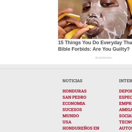
15 Things You Do Everyday Tha
Bible Forbids: Are You Guilty?
Brainberries
NOTICIAS
INTE
HONDURAS
DEPO
SAN PEDRO
ESPE
ECONOMIA
EMPR
SUCESOS
AMIG
MUNDO
SOCIA
USA
TECN
HONDUREÑOS EN
AUTO