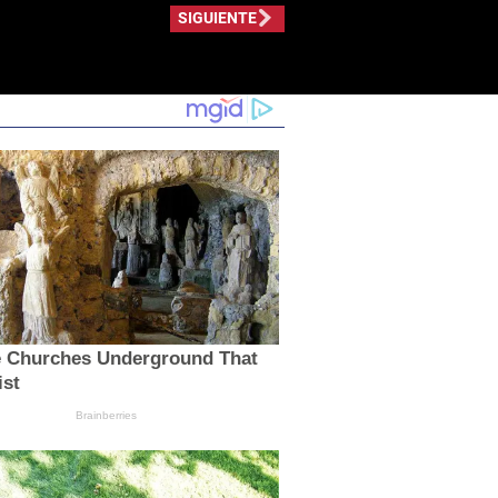
SIGUIENTE
e Churches Underground That
ist
Brainberries