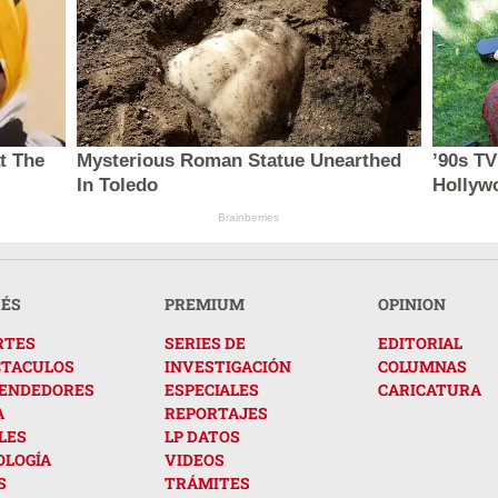
t The
Mysterious Roman Statue Unearthed
’90s T
In Toledo
Hollyw
Brainberries
RÉS
PREMIUM
OPINION
RTES
SERIES DE
EDITORIAL
CTACULOS
INVESTIGACIÓN
COLUMNAS
ENDEDORES
ESPECIALES
CARICATURA
A
REPORTAJES
LES
LP DATOS
OLOGÍA
VIDEOS
S
TRÁMITES