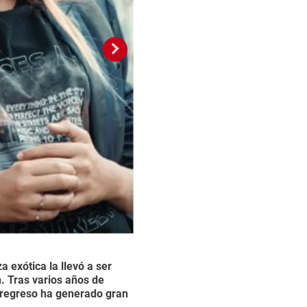
 exótica la llevó a ser
La joven francesa ll
2 / 11
. Tras varios años de
Paul Gaultier.
u regreso ha generado gran