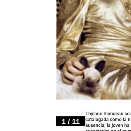
Thylane Blondeau come
catalogada como la n
1 / 11
ausencia, la joven ha