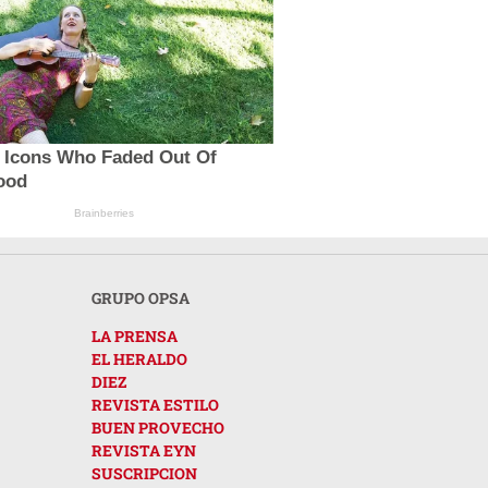
V Icons Who Faded Out Of
ood
Brainberries
GRUPO OPSA
LA PRENSA
EL HERALDO
DIEZ
REVISTA ESTILO
BUEN PROVECHO
REVISTA EYN
SUSCRIPCION