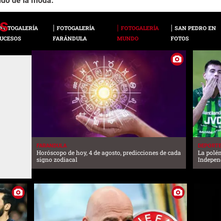
ndo de la moda.
FOTOGALERÍA
FOTOGALERÍA
FOTOGALERÍA
SAN PEDRO EN
UCESOS
FARÁNDULA
MUNDO
FOTOS
FARANDULA
DEPORT
Horóscopo de hoy, 4 de agosto, predicciones de cada
La polé
signo zodiacal
Independ