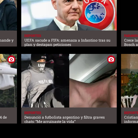
DEPORTES
FARAND
omande y
UEFA sacude a FIFA: amenaza a Infantino tras su
Crece l
plan y destapan peticiones
Bosch 
DEPORTES
DEPORT
4 de
Denunció a futbolista argentino y filtra graves
Cristia
chats: “Me arruinaste la vida”
informa