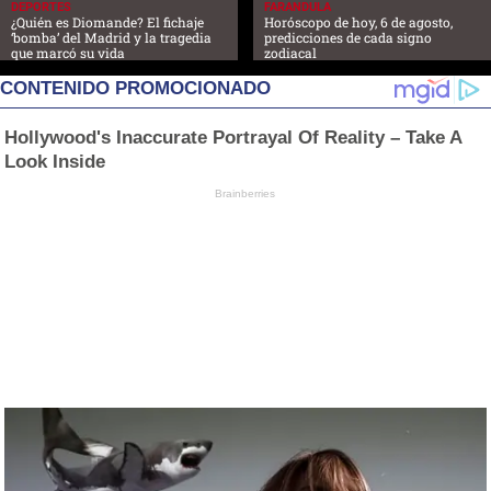
DEPORTES
FARANDULA
¿Quién es Diomande? El fichaje
Horóscopo de hoy, 6 de agosto,
‘bomba’ del Madrid y la tragedia
predicciones de cada signo
que marcó su vida
zodiacal
CONTENIDO PROMOCIONADO
Hollywood's Inaccurate Portrayal Of Reality – Take A
Look Inside
Brainberries