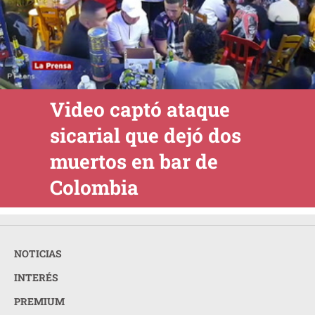
Video captó ataque
sicarial que dejó dos
muertos en bar de
Colombia
NOTICIAS
INTERÉS
PREMIUM