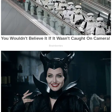
You Wouldn't Believe It If It Wasn't Caught On Camera!
Brainberries