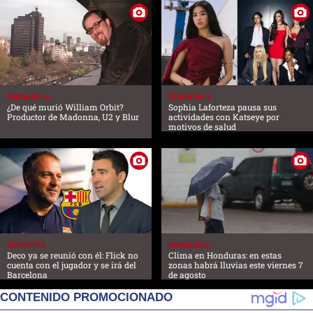
FARANDULA
FARANDULA
¿De qué murió William Orbit?
Sophia Laforteza pausa sus
Productor de Madonna, U2 y Blur
actividades con Katseye por
motivos de salud
DEPORTES
HONDURAS
Deco ya se reunió con él: Flick no
Clima en Honduras: en estas
cuenta con el jugador y se irá del
zonas habrá lluvias este viernes 7
Barcelona
de agosto
CONTENIDO PROMOCIONADO