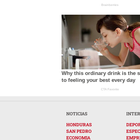
Brainberries
Why this ordinary drink is the 
to feeling your best every day
CTA Favorite
NOTICIAS
INTE
HONDURAS
DEPO
SAN PEDRO
ESPE
ECONOMIA
EMPR