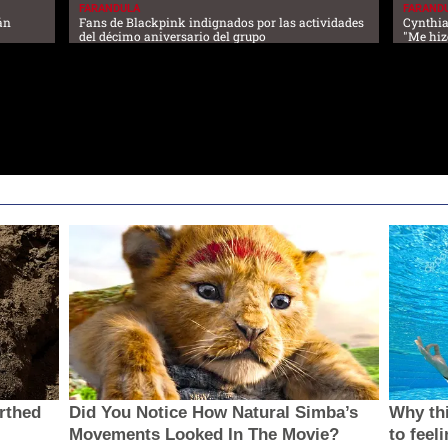
FARANDULA
FARAND
án
Fans de Blackpink indignados por las actividades
Cynthia
del décimo aniversario del grupo
"Me hiz
rthed
Did You Notice How Natural Simba’s
Why thi
Movements Looked In The Movie?
to feel