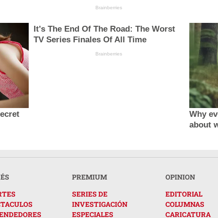
Brainberries
It's The End Of The Road: The Worst
TV Series Finales Of All Time
Brainberries
secret
Why ev
about 
RÉS
PREMIUM
OPINION
RTES
SERIES DE
EDITORIAL
CTACULOS
INVESTIGACIÓN
COLUMNAS
ENDEDORES
ESPECIALES
CARICATURA