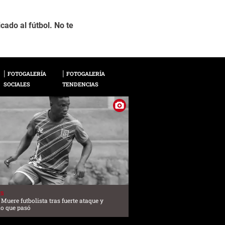
cado al fútbol. No te
Andrés Iniesta, futbo
2 / 22
Física y el Deporte (
FOTOGALERÍA
FOTOGALERÍA
SOCIALES
TENDENCIAS
ES
: Muere futbolista tras fuerte ataque y
lo que pasó