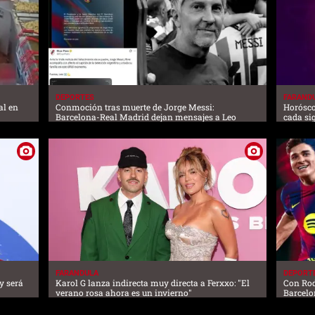
DEPORTES
FARAND
al en
Conmoción tras muerte de Jorge Messi:
Horósco
Barcelona-Real Madrid dejan mensajes a Leo
cada si
FARANDULA
DEPORT
y será
Karol G lanza indirecta muy directa a Ferxxo: "El
Con Rodr
verano rosa ahora es un invierno"
Barcelo