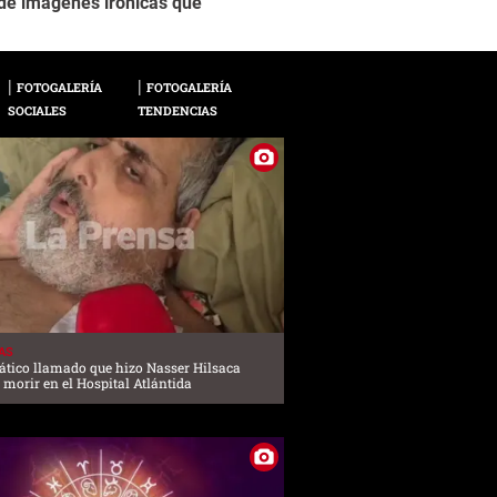
a de imágenes irónicas que
de memes en las rede
Papa compartiendo un
FOTOGALERÍA
FOTOGALERÍA
SOCIALES
TENDENCIAS
AS
ático llamado que hizo Nasser Hilsaca
 morir en el Hospital Atlántida