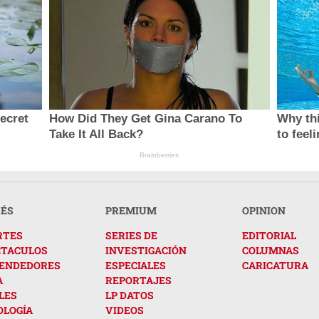
secret
How Did They Get Gina Carano To
Why thi
Take It All Back?
to feel
Brainberries
RÉS
PREMIUM
OPINION
RTES
SERIES DE
EDITORIAL
CTACULOS
INVESTIGACIÓN
COLUMNAS
ENDEDORES
ESPECIALES
CARICATURA
A
REPORTAJES
LES
LP DATOS
OLOGÍA
VIDEOS