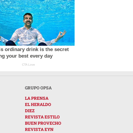
s ordinary drink is the secret
ing your best every day
CTA Love
GRUPO OPSA
LA PRENSA
EL HERALDO
DIEZ
REVISTA ESTILO
BUEN PROVECHO
REVISTA EYN