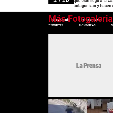
que este llegó a la C
antagonizan y hacen
FOTOGALERÍA
FOTOGALERÍA
DEPORTES
HONDURAS
S