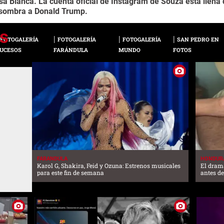
asa Blanca. La cuenta oficial de Instagram de Souza está llen
 sombra a Donald Trump.
FOTOGALERÍA
FOTOGALERÍA
FOTOGALERÍA
SAN PEDRO EN
UCESOS
FARÁNDULA
MUNDO
FOTOS
FARANDULA
HONDUR
Karol G, Shakira, Feid y Ozuna: Estrenos musicales
El dram
para este fin de semana
antes de