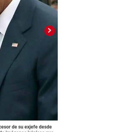
cesor de su exjefe desde
Este lunes, luego de 
2 / 10