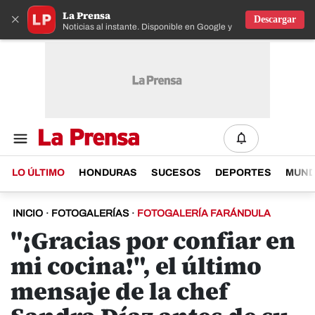
La Prensa
×
Descargar
Noticias al instante. Disponible en Google y IOS
LO ÚLTIMO
HONDURAS
SUCESOS
DEPORTES
MUN
INICIO
·
FOTOGALERÍAS
·
FOTOGALERÍA FARÁNDULA
"¡Gracias por confiar en
mi cocina!", el último
mensaje de la chef