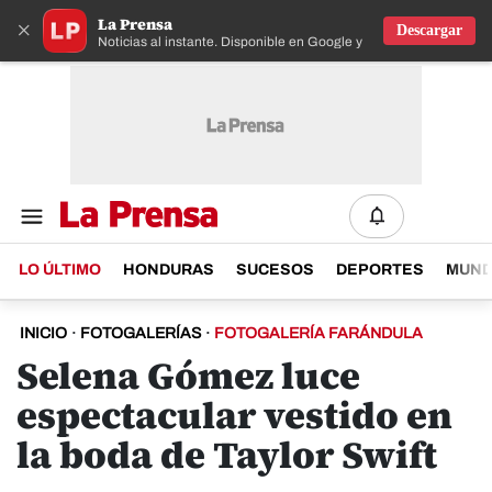
La Prensa
×
Descargar
Noticias al instante. Disponible en Google y IOS
LO ÚLTIMO
HONDURAS
SUCESOS
DEPORTES
MUN
INICIO
·
FOTOGALERÍAS
·
FOTOGALERÍA FARÁNDULA
Selena Gómez luce
espectacular vestido en
la boda de Taylor Swift