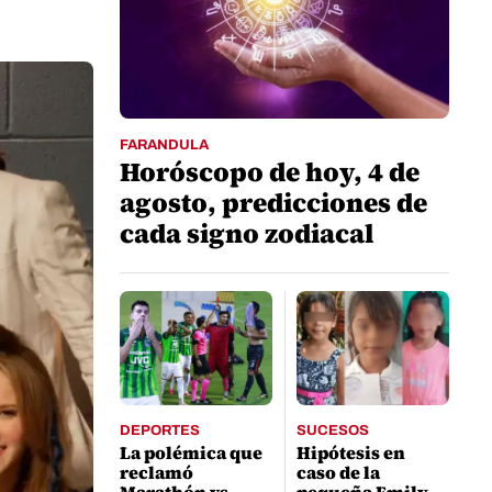
FARANDULA
Horóscopo de hoy, 4 de
agosto, predicciones de
cada signo zodiacal
DEPORTES
SUCESOS
La polémica que
Hipótesis en
reclamó
caso de la