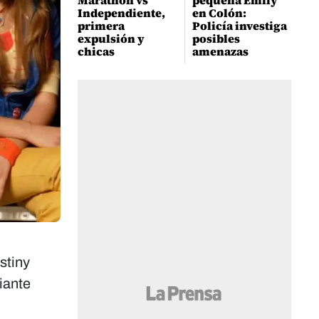
Marathón vs
pequeña Emily
Independiente,
en Colón:
primera
Policía investiga
expulsión y
posibles
chicas
amenazas
stiny
iante