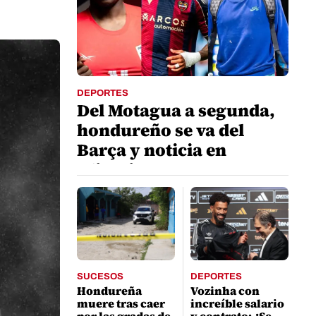
DEPORTES
Del Motagua a segunda,
hondureño se va del
Barça y noticia en
Olimpia
SUCESOS
DEPORTES
Hondureña
Vozinha con
muere tras caer
increíble salario