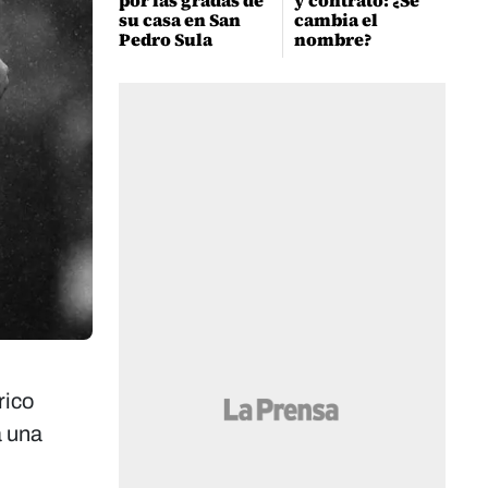
por las gradas de
y contrato: ¿Se
su casa en San
cambia el
Pedro Sula
nombre?
rico
a una