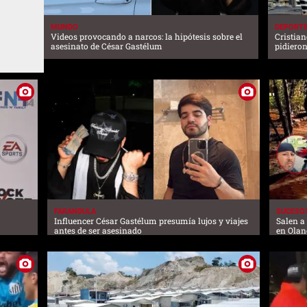
MUNDO
DEPORT
Videos provocando a narcos: la hipótesis sobre el
Cristia
asesinato de César Gastélum
pidiero
FARANDULA
SUCESO
Influencer César Gastélum presumía lujos y viajes
Salen a
antes de ser asesinado
en Olan