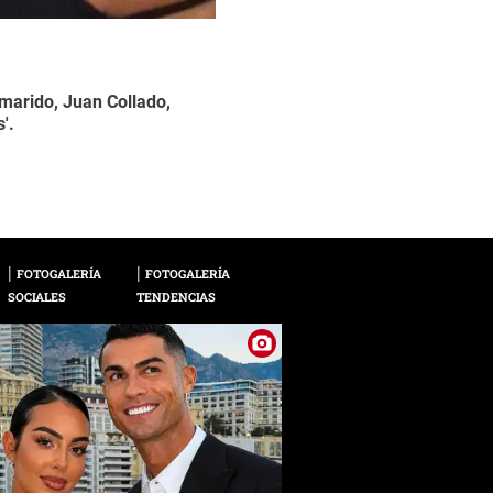
marido, Juan Collado,
Según la actriz mexi
2 / 10
'.
casado con ella, tam
Serrano, algo que po
FOTOGALERÍA
FOTOGALERÍA
SOCIALES
TENDENCIAS