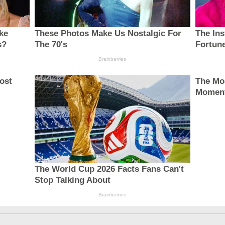
ke
These Photos Make Us Nostalgic For
The In
s?
The 70's
Fortune
Brainberries
ost
The Mo
Momen
The World Cup 2026 Facts Fans Can't
Stop Talking About
Brainberries