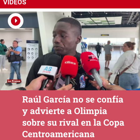
VIDEOS
Raúl García no se confía
y advierte a Olimpia
sobre su rival en la Copa
Centroamericana