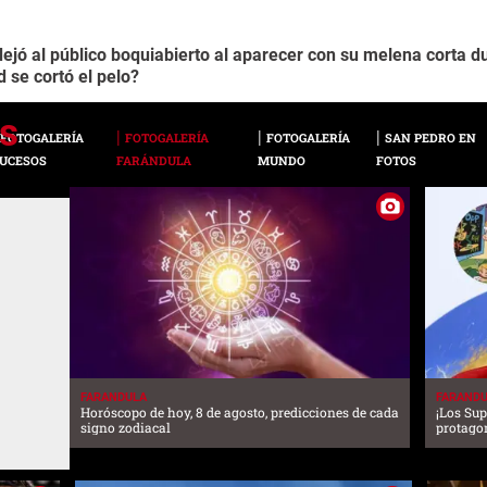
jó al público boquiabierto al aparecer con su melena corta du
 se cortó el pelo?
FOTOGALERÍA
FOTOGALERÍA
FOTOGALERÍA
SAN PEDRO EN
UCESOS
FARÁNDULA
MUNDO
FOTOS
FARANDULA
FARAND
Horóscopo de hoy, 8 de agosto, predicciones de cada
¡Los Sup
signo zodiacal
protago