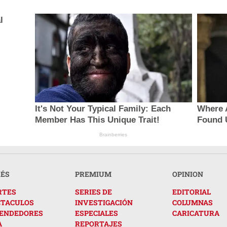
l
It's Not Your Typical Family: Each
Where 
Member Has This Unique Trait!
Found 
Brainberries
RÉS
PREMIUM
OPINION
RTES
SERIES DE
EDITORIAL
CTACULOS
INVESTIGACIÓN
COLUMNAS
ENDEDORES
ESPECIALES
CARICATURA
A
REPORTAJES