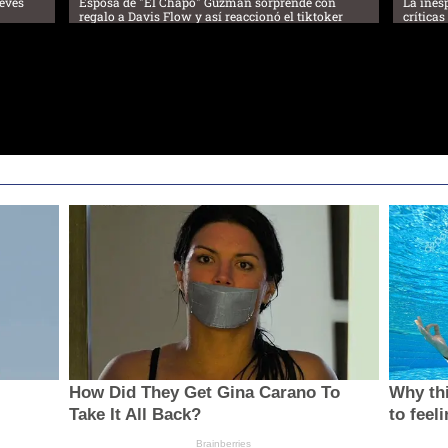
revés
Esposa de "El Chapo" Guzmán sorprende con
La ines
regalo a Davis Flow y así reaccionó el tiktoker
crítica
How Did They Get Gina Carano To
Why thi
Take It All Back?
to feel
Brainberries