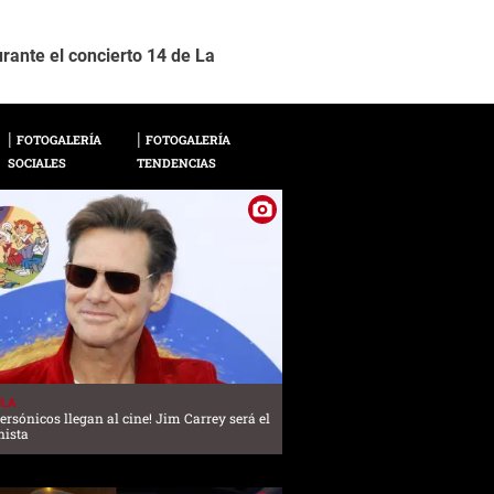
rante el concierto 14 de La
Después de meses luc
2 / 10
optando por un corte
FOTOGALERÍA
FOTOGALERÍA
SOCIALES
TENDENCIAS
ULA
ersónicos llegan al cine! Jim Carrey será el
nista