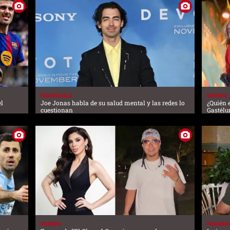
FARANDULA
MUNDO
el
Joe Jonas habla de su salud mental y las redes lo
¿Quién 
cuestionan
Gastélu
MUNDO
FARAND