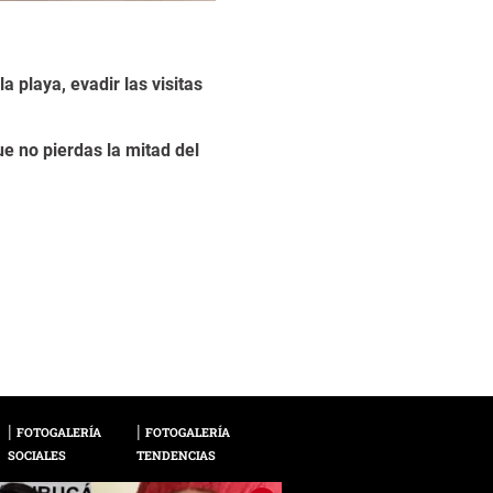
a playa, evadir las visitas
1. Las Crónicas de N
Críticas- 7.2/10IMD
2 / 13
e no pierdas la mitad del
Esta película trata 
Santa Claus a encontr
La cinta protagoniza
FOTOGALERÍA
FOTOGALERÍA
SOCIALES
TENDENCIAS