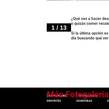
¿Qué vas a hacer despu
o quizás comer recale
1 / 13
Si la última opción e
día buscando qué ver 
FOTOGALERÍA
FOTOGALERÍA
DEPORTES
HONDURAS
S