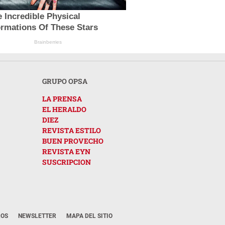
 Incredible Physical
ormations Of These Stars
Brainberries
GRUPO OPSA
LA PRENSA
EL HERALDO
DIEZ
REVISTA ESTILO
BUEN PROVECHO
REVISTA EYN
SUSCRIPCION
ROS
NEWSLETTER
MAPA DEL SITIO