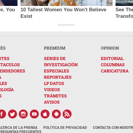
e. You
10 Tallest Women You Won't Believe
See The
Exist
Transf
Brainberries
RÉS
PREMIUM
OPINION
RTES
SERIES DE
EDITORIAL
CTACULOS
INVESTIGACIÓN
COLUMNAS
ENDEDORES
ESPECIALES
CARICATURA
A
REPORTAJES
LES
LP DATOS
OLOGÍA
VIDEOS
S
TRÁMITES
AVISOS
ACERCA DE LA PRENSA
POLÍTICA DE PRIVACIDAD
CONTACTA CON NOSOT
PREGUNTAS FRECUENTES