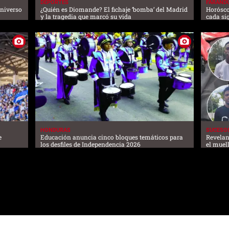
DEPORTES
FARAND
Universo
¿Quién es Diomande? El fichaje ‘bomba’ del Madrid
Horósco
y la tragedia que marcó su vida
cada si
HONDURAS
SUCESO
e
Educación anuncia cinco bloques temáticos para
Revelan
los desfiles de Independencia 2026
el muel