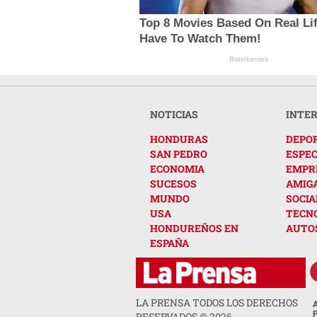
Top 8 Movies Based On Real Lif
Have To Watch Them!
Brainberries
NOTICIAS
INTE
HONDURAS
DEPO
SAN PEDRO
ESPE
ECONOMIA
EMPR
SUCESOS
AMIG
MUNDO
SOCIA
USA
TECN
HONDUREÑOS EN
AUTO
ESPAÑA
LA PRENSA TODOS LOS DERECHOS
RESERVADOS ©
2026