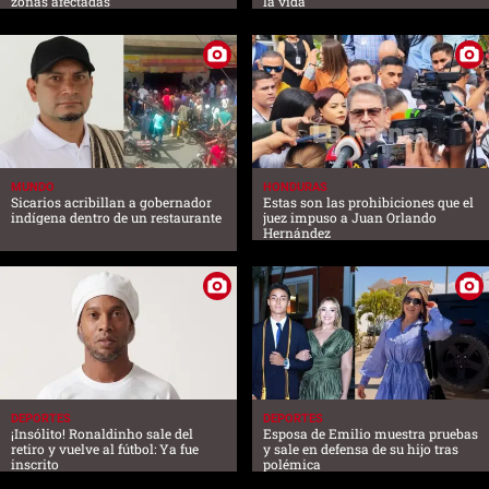
zonas afectadas
la vida”
MUNDO
HONDURAS
Sicarios acribillan a gobernador
Estas son las prohibiciones que el
indígena dentro de un restaurante
juez impuso a Juan Orlando
Hernández
DEPORTES
DEPORTES
¡Insólito! Ronaldinho sale del
Esposa de Emilio muestra pruebas
retiro y vuelve al fútbol: Ya fue
y sale en defensa de su hijo tras
inscrito
polémica