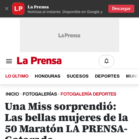
La Prensa
×
Descargar
Noticias al instante. Disponible en Google y IOS
LO ÚLTIMO
HONDURAS
SUCESOS
DEPORTES
MUN
INICIO
·
FOTOGALERÍAS
·
FOTOGALERÍA DEPORTES
Una Miss sorprendió:
Las bellas mujeres de la
50 Maratón LA PRENSA-