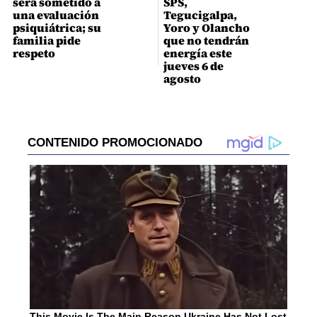
será sometido a
SPS,
una evaluación
Tegucigalpa,
psiquiátrica; su
Yoro y Olancho
familia pide
que no tendrán
respeto
energía este
jueves 6 de
agosto