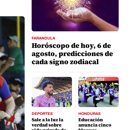
FARANDULA
Horóscopo de hoy, 6 de
agosto, predicciones de
cada signo zodiacal
DEPORTES
HONDURAS
Sale a la luz la
Educación
verdad sobre
anuncia cinco