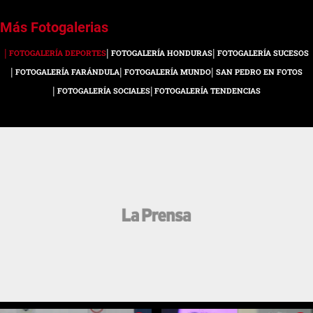
agónico ante Sporting de Gijón en
la Liga Española gracias a una
1 / 24
tremenda actuación de Isco, autor
de dos goles, y en los memes se
FOTOGALERÍA DEPORTES
FOTOGALERÍA HONDURAS
FOTOGALERÍA SUCESOS
ha ganado el protagonismo. Estos
FOTOGALERÍA FARÁNDULA
FOTOGALERÍA MUNDO
SAN PEDRO EN FOTOS
son los mejores.
FOTOGALERÍA SOCIALES
FOTOGALERÍA TENDENCIAS