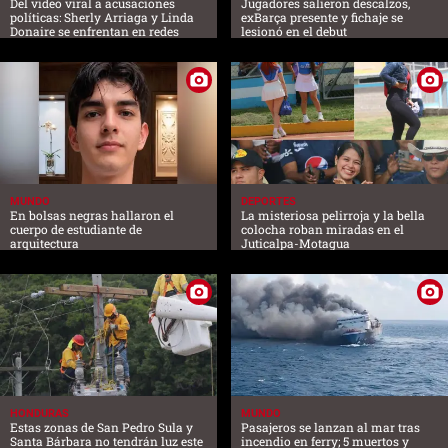
Del video viral a acusaciones
Jugadores salieron descalzos,
políticas: Sherly Arriaga y Linda
exBarça presente y fichaje se
Donaire se enfrentan en redes
lesionó en el debut
MUNDO
DEPORTES
En bolsas negras hallaron el
La misteriosa pelirroja y la bella
cuerpo de estudiante de
colocha roban miradas en el
arquitectura
Juticalpa-Motagua
HONDURAS
MUNDO
Estas zonas de San Pedro Sula y
Pasajeros se lanzan al mar tras
Santa Bárbara no tendrán luz este
incendio en ferry; 5 muertos y