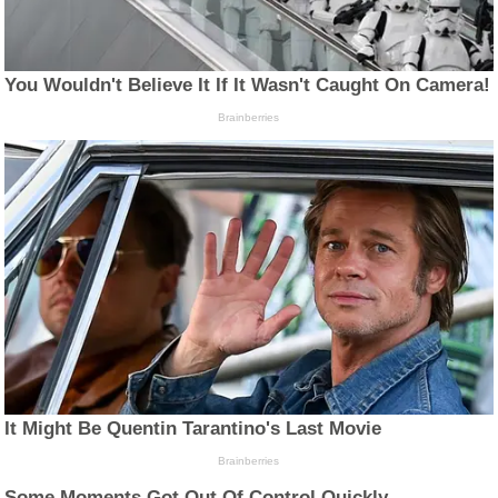
You Wouldn't Believe It If It Wasn't Caught On Camera!
Brainberries
It Might Be Quentin Tarantino's Last Movie
Brainberries
Some Moments Got Out Of Control Quickly