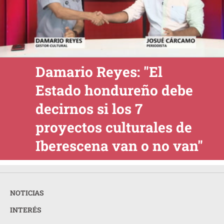
Damario Reyes: "El
Estado hondureño debe
decirnos si los 7
proyectos culturales de
Iberescena van o no van"
NOTICIAS
INTERÉS