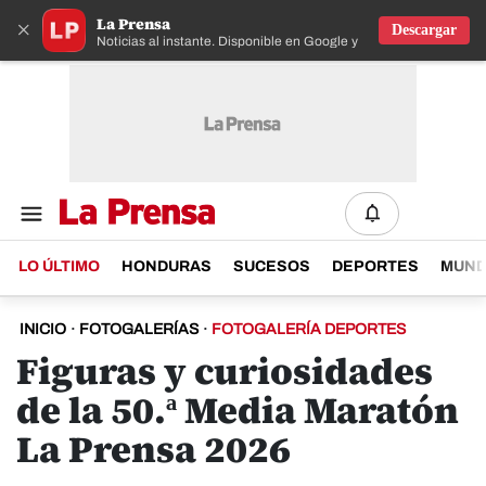
La Prensa
×
Descargar
Noticias al instante. Disponible en Google y IOS
LO ÚLTIMO
HONDURAS
SUCESOS
DEPORTES
MUN
INICIO
·
FOTOGALERÍAS
·
FOTOGALERÍA DEPORTES
Figuras y curiosidades
de la 50.ª Media Maratón
La Prensa 2026