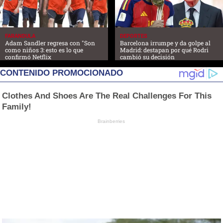
FARANDULA
DEPORTES
Adam Sandler regresa con "Son
Barcelona irrumpe y da golpe al
como niños 3: esto es lo que
Madrid: destapan por qué Rodri
confirmó Netflix
cambió su decisión
CONTENIDO PROMOCIONADO
Clothes And Shoes Are The Real Challenges For This
Family!
Brainberries