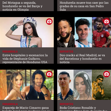
Del Motagua a segunda,
Hondureña muere tras caer por las
hondureño se va del Barça y
gradas de su casa en San Pedro
noticia en Olimpia
Sula
FARANDULA
DEPORTES
Entre hospitales y escenarios: la
Dos cracks al Real Madrid, se va
vida de Stephanie Guifarro,
del Barcelona y hondureño es
representante de Honduras USA
noticia
FARANDULA
DEPORTES
Expareja de Mario Cimarro gana
Boda Cristiano Ronaldo y
batalla legal para mudarse con su
Georgina: filtran lista de invitados,