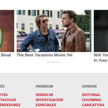
 Bloat
The Best Tarantino Movie Yet
Will Yo
In You
Brainberries
RÉS
PREMIUM
OPINION
RTES
SERIES DE
EDITORIAL
CTACULOS
INVESTIGACIÓN
COLUMNAS
ENDEDORES
ESPECIALES
CARICATURA