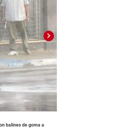
2 / 10
ron balines de goma a
Resultando herido Efr