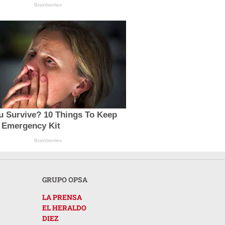
Brainberries
u Survive? 10 Things To Keep
r Emergency Kit
Brainberries
GRUPO OPSA
LA PRENSA
EL HERALDO
DIEZ