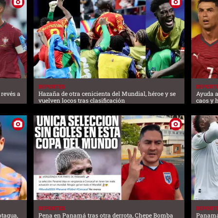
DEPORTES
DEPORT
 revés a
Hazaña de otra cenicienta del Mundial, héroe y se
Ayuda a
vuelven locos tras clasificación
caos y 
DEPORTES
DEPORT
otagua,
Pena en Panamá tras otra derrota, Chepe Bomba
Panamá 