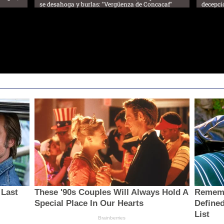
se desahoga y burlas: "Vergüenza de Concacaf"
decepci
 Last
These '90s Couples Will Always Hold A
Rememb
Special Place In Our Hearts
Define
List
Brainberries