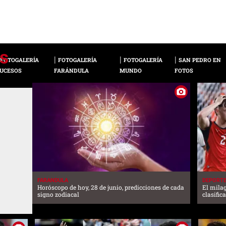
FOTOGALERÍA
FOTOGALERÍA
FOTOGALERÍA
SAN PEDRO EN
UCESOS
FARÁNDULA
MUNDO
FOTOS
FARANDULA
DEPORT
Horóscopo de hoy, 28 de junio, predicciones de cada
El mila
signo zodiacal
clasific