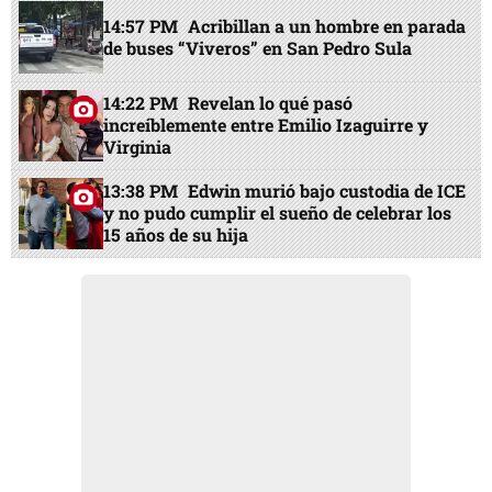
14:57 PM
Acribillan a un hombre en parada
de buses “Viveros” en San Pedro Sula
14:22 PM
Revelan lo qué pasó
increíblemente entre Emilio Izaguirre y
Virginia
13:38 PM
Edwin murió bajo custodia de ICE
y no pudo cumplir el sueño de celebrar los
15 años de su hija