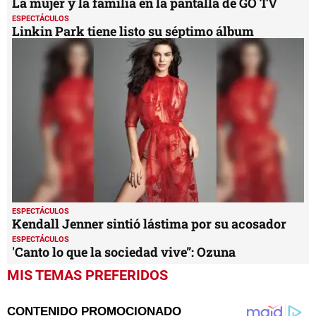
La mujer y la familia en la pantalla de GO TV
13
ESPECTÁCULOS
seconds
Linkin Park tiene listo su séptimo álbum
ESPECTÁCULOS
Kendall Jenner sintió lástima por su acosador
ESPECTÁCULOS
'Canto lo que la sociedad vive”: Ozuna
MIS TEMAS PREFERIDOS