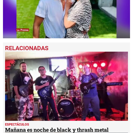
0
seconds
of
1
minute,
34
seconds
ESPECTÁCULOS
Mañana es noche de black y thrash metal