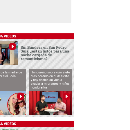
SA VIDEOS
Sin Bandera en San Pedro
Sula: ¿están listos para una
noche cargada de
romanticismo?
vida la madre de
Hondureño sobrevivió siete
cer Sol León
días perdido en el desierto
y hoy dedica su vida a
ayudar a migrantes y niños
hondureños
SA VIDEOS