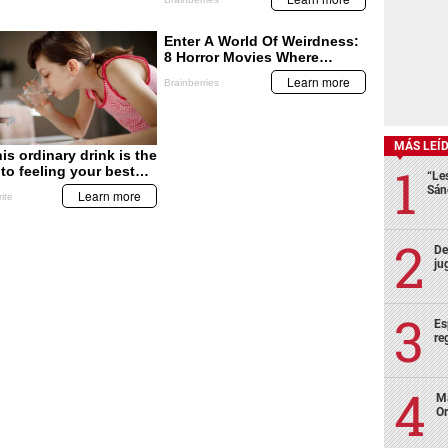
MÁS LEÍ
“Le
Sán
De
ju
Es
re
Ma
Or