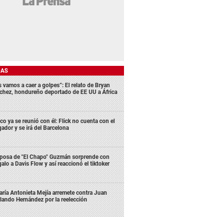
DAS
s vamos a caer a golpes”: El relato de Bryan
chez, hondureño deportado de EE UU a África
co ya se reunió con él: Flick no cuenta con el
gador y se irá del Barcelona
posa de "El Chapo" Guzmán sorprende con
galo a Davis Flow y así reaccionó el tiktoker
ría Antonieta Mejía arremete contra Juan
lando Hernández por la reelección